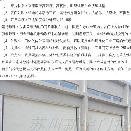
（1）帘片材质：采用双层高强度、高韧性、耐腐蚀铝合金挤压成型。
（2）表面处理：经典粉末喷涂工艺，其特点是耐久性强，抗老化、抗腐蚀、不褪色
（3）开启速度：平均速度每分钟可达12-18米；
运行原理：以多关节活动的门片串联在一起，固定在导轨滑道内，以门上方卷轴为中
驱动原理：用专用电机带动卷帘中心轴转动，达到卷帘开关，当转动到电机设定的上
（4）外观性：门体的内外表面经过特别处理，可以满足各种现代化工业厂房的外观
（5）抗风性：通过门板内部加强处理，配合其他加强配件，工业门可以承受12级大
（6）透光性：双层隔热玻璃，外部包围柔性橡胶的透视窗口，提供了良好的采光性
如果发生意外故障时还是要及时联系的人员来进行维修，防止造成意外的伤害发生
新宇门控为您提供的不仅是优质的产品，更是一系列完善的服务解决方案，欢迎广大
3390830079（服务热线）