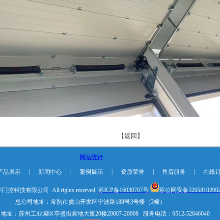
【返回】
网站统计
产品展示
|
新闻中心
|
案例展示
|
资质荣誉
|
售后服务
|
在线
科技有限公司 All rights reserved
苏ICP备16030707号
苏公网安备3205810200
总公司地址：常熟市虞山开发区宁波路188号3号楼（3幢）
址：苏州工业园区亭盛街君地大厦20楼20007-20008 服务电话：0512-52846040